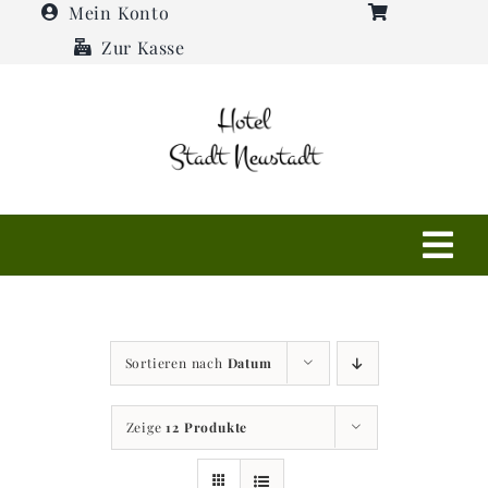
Zum
Mein Konto
Inhalt
Zur Kasse
springen
Tog
Navi
Shop
Sortieren nach
Datum
Hotel
Zeige
12 Produkte
Restaurant