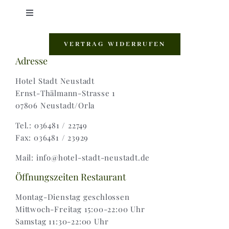
Toggle
Navigation
Shop |
VERTRAG WIDERRUFEN
Adresse
AGB |
Hotel Stadt Neustadt
Ernst-Thälmann-Strasse 1
07806 Neustadt/Orla
Zahlungsweisen |
Tel.: 036481 / 22749
Fax: 036481 / 23929
Widerruf |
Mail: info@hotel-stadt-neustadt.de
Versand & Lieferung
Öffnungszeiten Restaurant
Montag-Dienstag geschlossen
Mittwoch-Freitag 15:00-22:00 Uhr
Samstag 11:30-22:00 Uhr