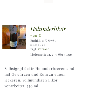
Ausflugstipps
Anfahrt + Kontakt
Holunderlikör
7,90
€
Enthält 19% MwSt.
(
22,57
€
/ 1 L)
zzgl.
Versand
Lieferzeit: ca. 2-3 Werktage
Selbstgepflückte Holunderbeeren sind
mit Gewürzen und Rum zu einem
leckeren, vollmundigen Likör
verarbeitet. 350 ml