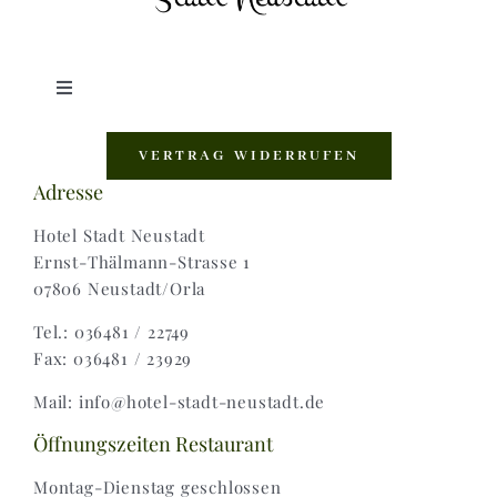
Toggle
Navigation
Shop |
VERTRAG WIDERRUFEN
Adresse
AGB |
Hotel Stadt Neustadt
Ernst-Thälmann-Strasse 1
07806 Neustadt/Orla
Zahlungsweisen |
Tel.: 036481 / 22749
Fax: 036481 / 23929
Widerruf |
Mail: info@hotel-stadt-neustadt.de
Versand & Lieferung
Öffnungszeiten Restaurant
Montag-Dienstag geschlossen