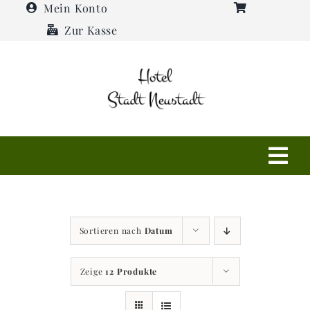
Zum
Mein Konto
Inhalt
Zur Kasse
springen
Tog
Navi
Shop
Sortieren nach
Datum
Hotel
Zeige
12 Produkte
Restaurant