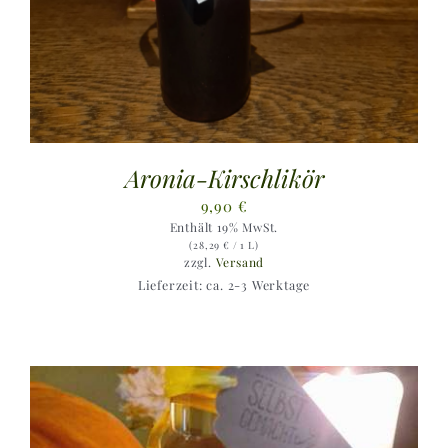
Aronia-Kirschlikör
9,90
€
Enthält 19% MwSt.
(
28,29
€
/ 1 L)
zzgl.
Versand
Lieferzeit: ca. 2-3 Werktage