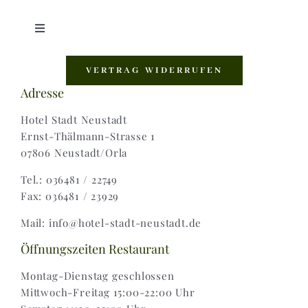
Toggle
Navigation
Shop |
VERTRAG WIDERRUFEN
Adresse
AGB |
Hotel Stadt Neustadt
Ernst-Thälmann-Strasse 1
07806 Neustadt/Orla
Zahlungsweisen |
Tel.: 036481 / 22749
Fax: 036481 / 23929
Widerruf |
Mail: info@hotel-stadt-neustadt.de
Versand & Lieferung
Öffnungszeiten Restaurant
Montag-Dienstag geschlossen
Mittwoch-Freitag 15:00-22:00 Uhr