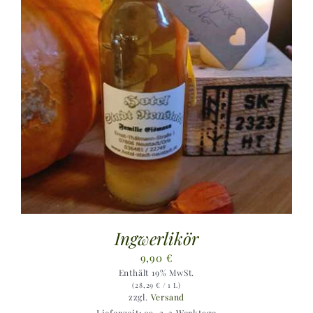
Ingwerlikör
9,90
€
Enthält 19% MwSt.
(
28,29
€
/ 1 L)
zzgl.
Versand
Lieferzeit: ca. 2-3 Werktage