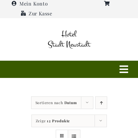
Zum
Mein Konto
Inhalt
Zur Kasse
springen
Tog
Navi
Shop
Sortieren nach
Datum
Hotel
Zeige
12 Produkte
Restaurant