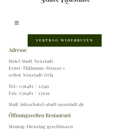
Toggle
Navigation
Shop |
VERTRAG WIDERRUFEN
Adresse
AGB |
Hotel Stadt Neustadt
Ernst-Thälmann-Strasse 1
07806 Neustadt/Orla
Zahlungsweisen |
Tel.: 036481 / 22749
Fax: 036481 / 23929
Widerruf |
Mail: info@hotel-stadt-neustadt.de
Versand & Lieferung
Öffnungszeiten Restaurant
Montag-Dienstag geschlossen