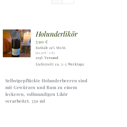
Ausflugstipps
Anfahrt + Kontakt
Holunderlikör
7,90
€
Enthält 19% MwSt.
(
22,57
€
/ 1 L)
zzgl.
Versand
Lieferzeit: ca. 2-3 Werktage
Selbstgepflückte Holunderbeeren sind
mit Gewürzen und Rum zu einem
leckeren, vollmundigen Likör
verarbeitet. 350 ml