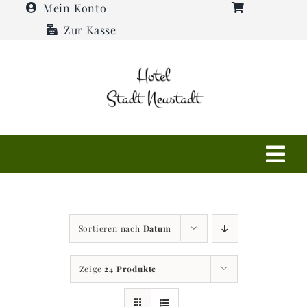
Zum
Mein Konto
Inhalt
Zur Kasse
springen
Tog
Navi
Shop
Sortieren nach
Datum
Hotel
Zeige
24 Produkte
Restaurant