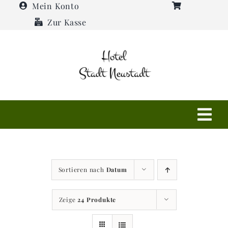
Zum
Mein Konto
Inhalt
Zur Kasse
springen
Tog
Navi
Shop
Sortieren nach
Datum
Hotel
Zeige
24 Produkte
Restaurant