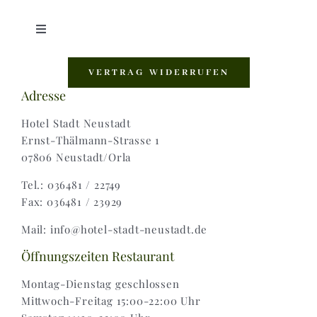
Toggle
Navigation
Shop |
VERTRAG WIDERRUFEN
Adresse
AGB |
Hotel Stadt Neustadt
Ernst-Thälmann-Strasse 1
07806 Neustadt/Orla
Zahlungsweisen |
Tel.: 036481 / 22749
Fax: 036481 / 23929
Widerruf |
Mail: info@hotel-stadt-neustadt.de
Versand & Lieferung
Öffnungszeiten Restaurant
Montag-Dienstag geschlossen
Mittwoch-Freitag 15:00-22:00 Uhr