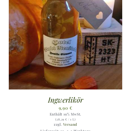
Ingwerlikör
9,90
€
Enthält 19% MwSt.
(
28,29
€
/ 1 L)
zzgl.
Versand
Lieferzeit: ca. 2-3 Werktage