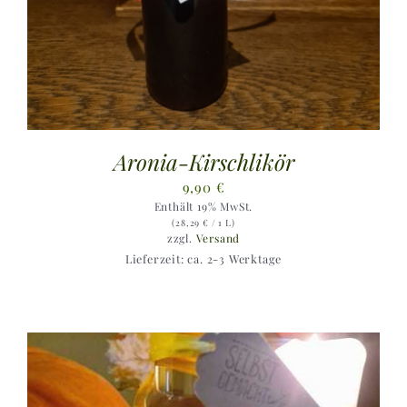
Aronia-Kirschlikör
9,90
€
Enthält 19% MwSt.
(
28,29
€
/ 1 L)
zzgl.
Versand
Lieferzeit: ca. 2-3 Werktage