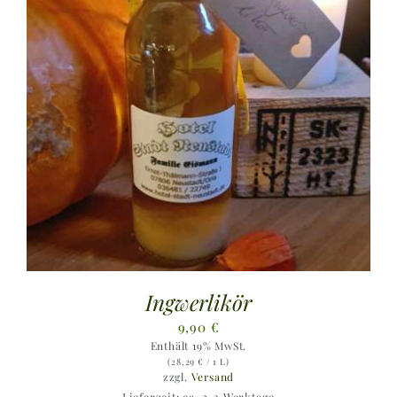
Ingwerlikör
9,90
€
Enthält 19% MwSt.
(
28,29
€
/ 1 L)
zzgl.
Versand
Lieferzeit: ca. 2-3 Werktage