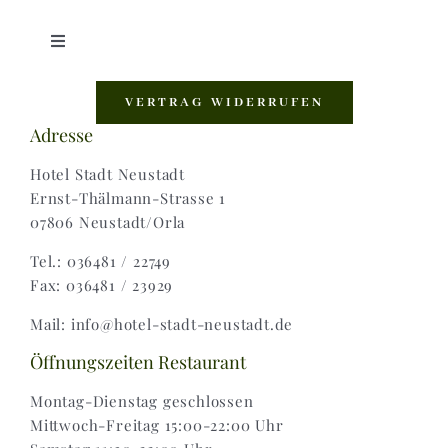
Toggle
Navigation
Shop |
VERTRAG WIDERRUFEN
Adresse
AGB |
Hotel Stadt Neustadt
Ernst-Thälmann-Strasse 1
07806 Neustadt/Orla
Zahlungsweisen |
Tel.: 036481 / 22749
Fax: 036481 / 23929
Widerruf |
Mail: info@hotel-stadt-neustadt.de
Versand & Lieferung
Öffnungszeiten Restaurant
Montag-Dienstag geschlossen
Mittwoch-Freitag 15:00-22:00 Uhr