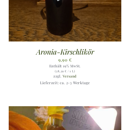
Aronia-Kirschlikör
9,90
€
Enthält 19% MwSt.
(
28,29
€
/ 1 L)
zzgl.
Versand
Lieferzeit: ca. 2-3 Werktage