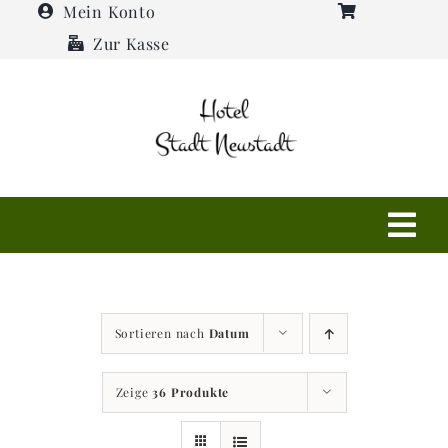
Zum
Mein Konto
Inhalt
Zur Kasse
springen
Tog
Navi
Shop
Sortieren nach
Datum
Hotel
Zeige
36 Produkte
Restaurant