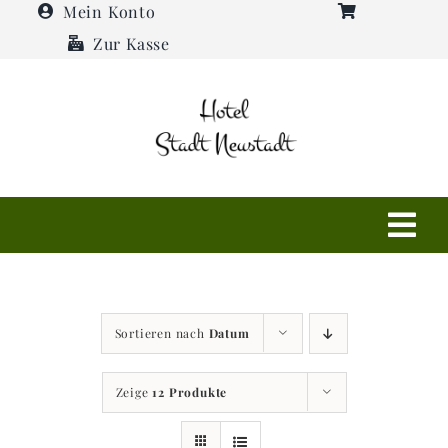
Zum
Mein Konto
Inhalt
Zur Kasse
springen
Tog
Navi
Shop
Sortieren nach
Datum
Hotel
Zeige
12 Produkte
Restaurant