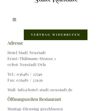
Toggle
Navigation
Shop |
VERTRAG WIDERRUFEN
Adresse
AGB |
Hotel Stadt Neustadt
Ernst-Thälmann-Strasse 1
07806 Neustadt/Orla
Zahlungsweisen |
Tel.: 036481 / 22749
Fax: 036481 / 23929
Widerruf |
Mail: info@hotel-stadt-neustadt.de
Versand & Lieferung
Öffnungszeiten Restaurant
Montag-Dienstag geschlossen