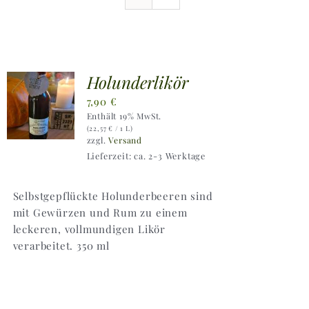
Ausflugstipps
Anfahrt + Kontakt
Holunderlikör
7,90
€
Enthält 19% MwSt.
(
22,57
€
/ 1 L)
zzgl.
Versand
Lieferzeit: ca. 2-3 Werktage
Selbstgepflückte Holunderbeeren sind
mit Gewürzen und Rum zu einem
leckeren, vollmundigen Likör
verarbeitet. 350 ml