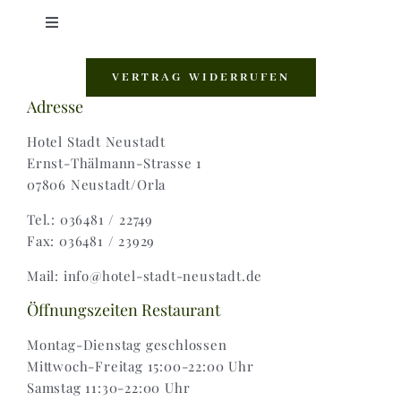
Toggle
Navigation
Shop |
VERTRAG WIDERRUFEN
Adresse
AGB |
Hotel Stadt Neustadt
Ernst-Thälmann-Strasse 1
07806 Neustadt/Orla
Zahlungsweisen |
Tel.: 036481 / 22749
Fax: 036481 / 23929
Widerruf |
Mail: info@hotel-stadt-neustadt.de
Versand & Lieferung
Öffnungszeiten Restaurant
Montag-Dienstag geschlossen
Mittwoch-Freitag 15:00-22:00 Uhr
Samstag 11:30-22:00 Uhr