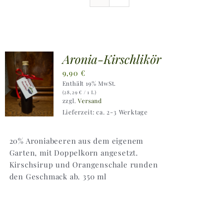
Ausflugstipps
Anfahrt + Kontakt
Aronia-Kirschlikör
9,90
€
Enthält 19% MwSt.
(
28,29
€
/ 1 L)
zzgl.
Versand
Lieferzeit: ca. 2-3 Werktage
20% Aroniabeeren aus dem eigenem
Garten, mit Doppelkorn angesetzt.
Kirschsirup und Orangenschale runden
den Geschmack ab. 350 ml