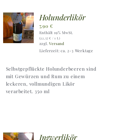
Holunderlikör
7,90
€
Enthält 19% MwSt.
(
22,57
€
/ 1 L)
zzgl.
Versand
Lieferzeit: ca. 2-3 Werktage
Selbstgepflückte Holunderbeeren sind
mit Gewürzen und Rum zu einem
leckeren, vollmundigen Likör
verarbeitet. 350 ml
Ingwerlikör