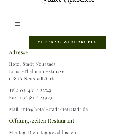
Toggle
Navigation
Shop |
VERTRAG WIDERRUFEN
Adresse
AGB |
Hotel Stadt Neustadt
Ernst-Thälmann-Strasse 1
07806 Neustadt/Orla
Zahlungsweisen |
Tel.: 036481 / 22749
Fax: 036481 / 23929
Widerruf |
Mail: info@hotel-stadt-neustadt.de
Versand & Lieferung
Öffnungszeiten Restaurant
Montag-Dienstag geschlossen