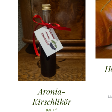
H
Aronia-
Li
Kirschlikör
9,90
€