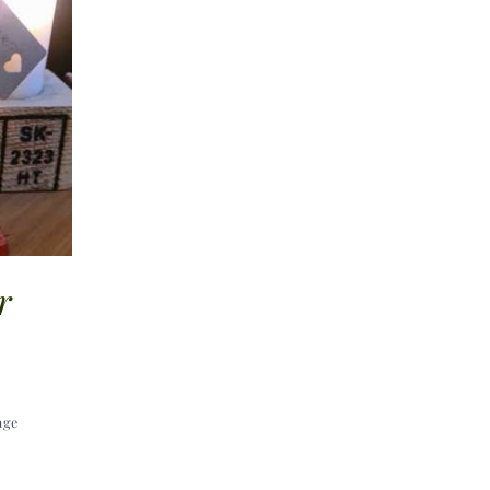
r
age