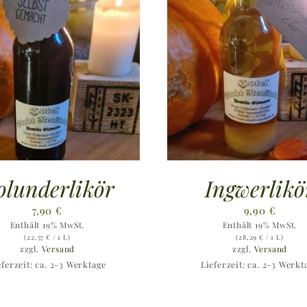
olunderlikör
Ingwerlikö
7,90
€
9,90
€
Enthält 19% MwSt.
Enthält 19% MwSt.
(
22,57
€
/ 1 L)
(
28,29
€
/ 1 L)
zzgl.
Versand
zzgl.
Versand
eferzeit: ca. 2-3 Werktage
Lieferzeit: ca. 2-3 Werkt