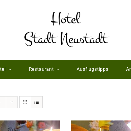
tel
Restaurant
Ausflugstipps
An
e