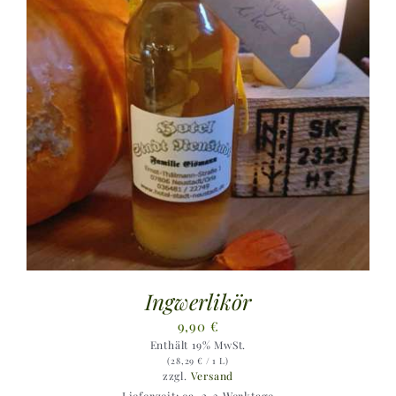
Ingwerlikör
9,90
€
Enthält 19% MwSt.
(
28,29
€
/ 1 L)
zzgl.
Versand
Lieferzeit: ca. 2-3 Werktage