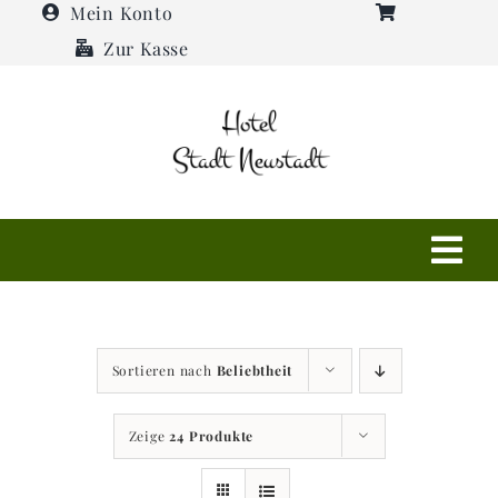
Zum
Mein Konto
Inhalt
Zur Kasse
springen
Tog
Navi
Shop
Sortieren nach
Beliebtheit
Hotel
Zeige
24 Produkte
Restaurant