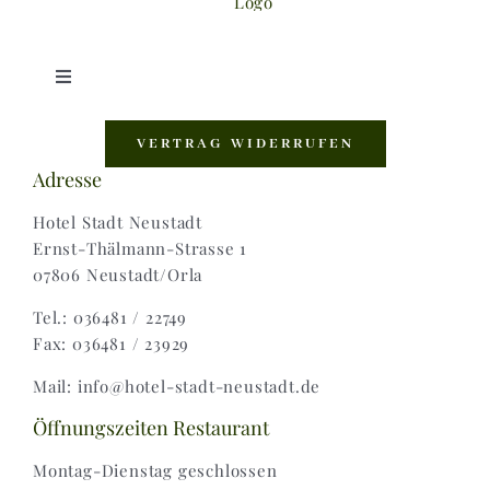
Toggle
Navigation
Shop |
VERTRAG WIDERRUFEN
Adresse
AGB |
Hotel Stadt Neustadt
Ernst-Thälmann-Strasse 1
07806 Neustadt/Orla
Zahlungsweisen |
Tel.: 036481 / 22749
Fax: 036481 / 23929
Widerruf |
Mail: info@hotel-stadt-neustadt.de
Versand & Lieferung
Öffnungszeiten Restaurant
Montag-Dienstag geschlossen