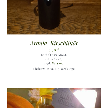
Aronia-Kirschlikör
9,90
€
Enthält 19% MwSt.
(
28,29
€
/ 1 L)
zzgl.
Versand
Lieferzeit: ca. 2-3 Werktage