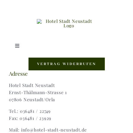
Toggle
Navigation
Shop |
VERTRAG WIDERRUFEN
Adresse
AGB |
Hotel Stadt Neustadt
Ernst-Thälmann-Strasse 1
07806 Neustadt/Orla
Zahlungsweisen |
Tel.: 036481 / 22749
Fax: 036481 / 23929
Widerruf |
Mail: info@hotel-stadt-neustadt.de