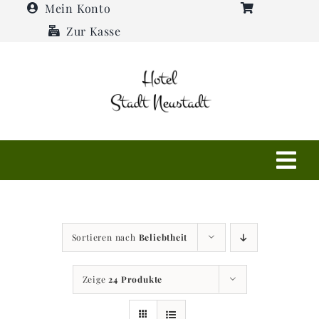
Zum
Mein Konto
Inhalt
Zur Kasse
springen
Tog
Navi
Shop
Sortieren nach
Beliebtheit
Hotel
Zeige
24 Produkte
Restaurant