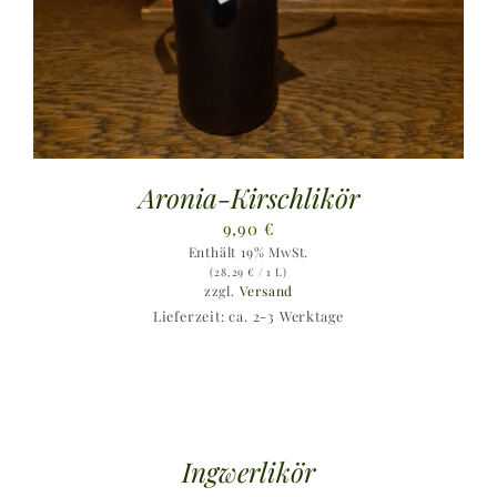
Aronia-Kirschlikör
9,90
€
Enthält 19% MwSt.
(
28,29
€
/ 1 L)
zzgl.
Versand
Lieferzeit: ca. 2-3 Werktage
Ingwerlikör