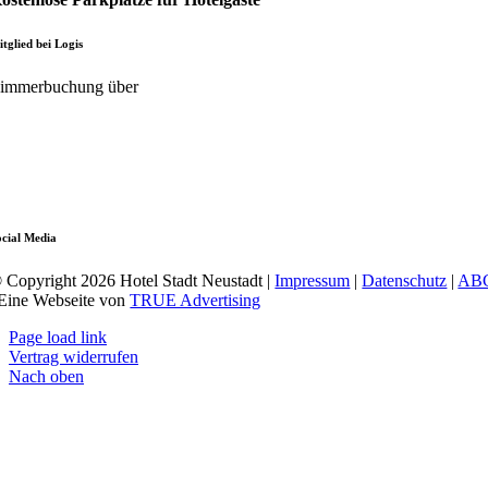
tglied bei Logis
immerbuchung über
ocial Media
 Copyright 2026 Hotel Stadt Neustadt |
Impressum
|
Datenschutz
|
AB
 Eine Webseite von
TRUE Advertising
Page load link
Vertrag widerrufen
Nach oben