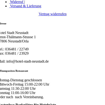
Widerruf |
Versand & Lieferung
Vertrag widerrufen
dresse
otel Stadt Neustadt
rnst-Thälmann-Strasse 1
7806 Neustadt/Orla
el.: 036481 / 22749
ax: 036481 / 23929
ail: info@hotel-stadt-neustadt.de
ffnungszeiten Restaurant
ontag-Dienstag geschlossen
ittwoch-Freitag 15:00-22:00 Uhr
amstag 11:30-22:00 Uhr
onntag 11:00-16:00 Uhr
der nach nach Vereinbarung.
ostenlose Parkplätze für Hotelgäste