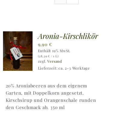
Ausflugstipps
Anfahrt + Kontakt
Aronia-Kirschlikör
9,90
€
Enthält 19% MwSt.
(
28,29
€
/ 1 L)
zzgl.
Versand
Lieferzeit: ca. 2-3 Werktage
20% Aroniabeeren aus dem eigenem
Garten, mit Doppelkorn angesetzt.
Kirschsirup und Orangenschale runden
den Geschmack ab. 350 ml