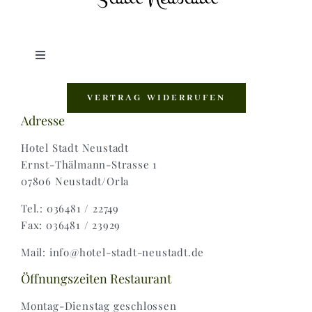
Toggle
Navigation
Shop |
VERTRAG WIDERRUFEN
Adresse
AGB |
Hotel Stadt Neustadt
Ernst-Thälmann-Strasse 1
07806 Neustadt/Orla
Zahlungsweisen |
Tel.: 036481 / 22749
Fax: 036481 / 23929
Widerruf |
Mail: info@hotel-stadt-neustadt.de
Versand & Lieferung
Öffnungszeiten Restaurant
Montag-Dienstag geschlossen