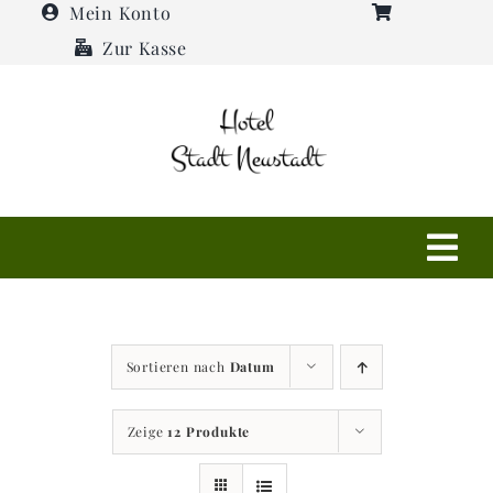
Zum
Mein Konto
Inhalt
Zur Kasse
springen
Tog
Navi
Shop
Sortieren nach
Datum
Hotel
Zeige
12 Produkte
Restaurant