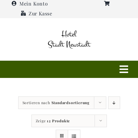
Zum
Mein Konto
Inhalt
Zur Kasse
springen
Tog
Navi
Shop
Sortieren nach
Standardsortierung
Hotel
Zeige
12 Produkte
Restaurant