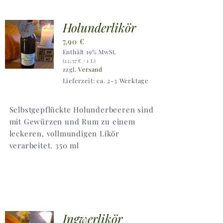
Holunderlikör
7,90
€
Enthält 19% MwSt.
(
22,57
€
/ 1 L)
zzgl.
Versand
Lieferzeit: ca. 2-3 Werktage
Selbstgepflückte Holunderbeeren sind
mit Gewürzen und Rum zu einem
leckeren, vollmundigen Likör
verarbeitet. 350 ml
Ingwerlikör