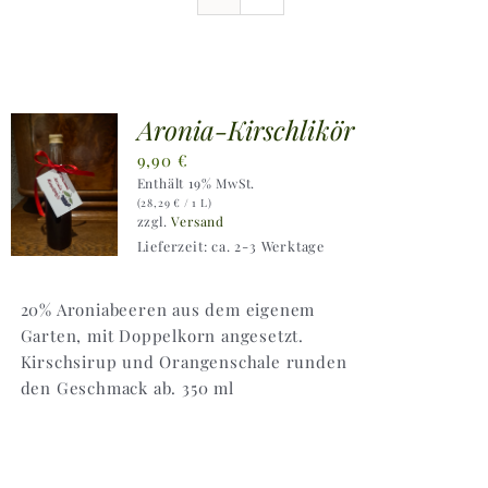
Ausflugstipps
Anfahrt + Kontakt
Aronia-Kirschlikör
9,90
€
Enthält 19% MwSt.
(
28,29
€
/ 1 L)
zzgl.
Versand
Lieferzeit: ca. 2-3 Werktage
20% Aroniabeeren aus dem eigenem
Garten, mit Doppelkorn angesetzt.
Kirschsirup und Orangenschale runden
den Geschmack ab. 350 ml