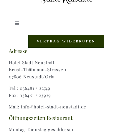
Toggle
Navigation
Shop |
VERTRAG WIDERRUFEN
Adresse
AGB |
Hotel Stadt Neustadt
Ernst-Thälmann-Strasse 1
07806 Neustadt/Orla
Zahlungsweisen |
Tel.: 036481 / 22749
Fax: 036481 / 23929
Widerruf |
Mail: info@hotel-stadt-neustadt.de
Versand & Lieferung
Öffnungszeiten Restaurant
Montag-Dienstag geschlossen