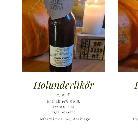
Holunderlikör
7,90
€
Enthält 19% MwSt.
(
22,57
€
/ 1 L)
zzgl.
Versand
Lieferzeit: ca. 2-3 Werktage
Li