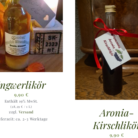
Ingwerlikör
9,90
€
Enthält 19% MwSt.
(
28,29
€
/ 1 L)
Aronia-
zzgl.
Versand
eferzeit: ca. 2-3 Werktage
Kirschlikö
9,90
€