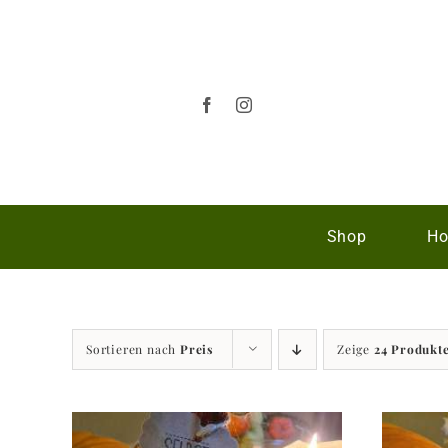
Zum
Inhalt
springen
Shop
Ho
Sortieren nach
Preis
Zeige
24 Produkt