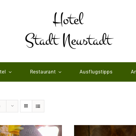
tel
Restaurant
Ausflugstipps
An
e