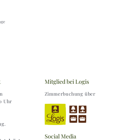
age
t
Mitglied bei Logis
en
Zimmerbuchung über
0 Uhr
ng.
Social Media