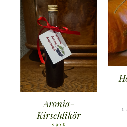
H
Aronia-
Li
Kirschlikör
9,90
€