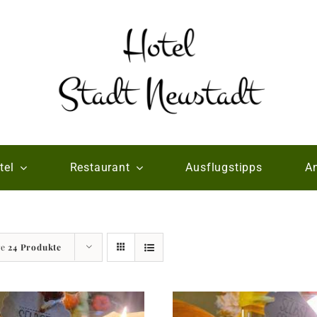
tel
Restaurant
Ausflugstipps
An
ge
24 Produkte