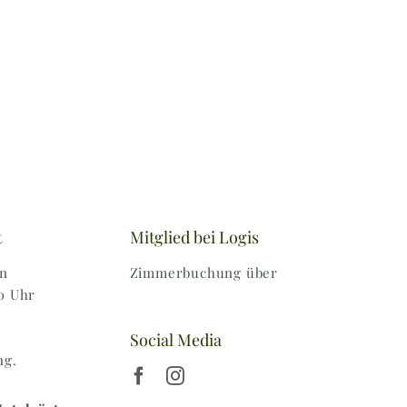
t
Mitglied bei Logis
en
Zimmerbuchung über
0 Uhr
Social Media
ng.