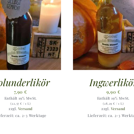
olunderlikör
Ingwerlikö
7,90
€
9,90
€
Enthält 19% MwSt.
Enthält 19% MwSt.
(
22,57
€
/ 1 L)
(
28,29
€
/ 1 L)
zzgl.
Versand
zzgl.
Versand
eferzeit: ca. 2-3 Werktage
Lieferzeit: ca. 2-3 Werkt