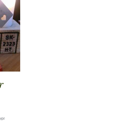
r
age