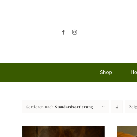
Zum
Inhalt
springen
Shop
Ho
Sortieren nach
Standardsortierung
Zei