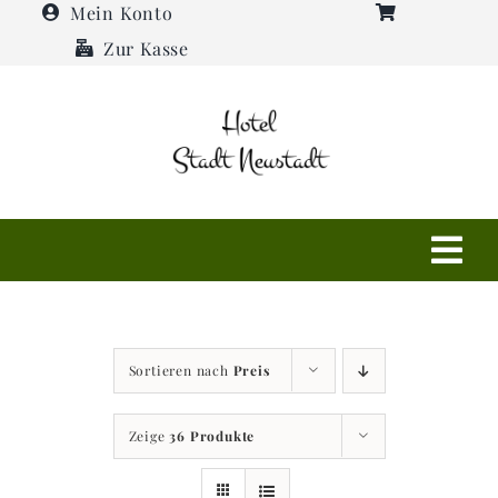
Zum
Mein Konto
Inhalt
Zur Kasse
springen
Tog
Navi
Shop
Sortieren nach
Preis
Hotel
Zeige
36 Produkte
Restaurant