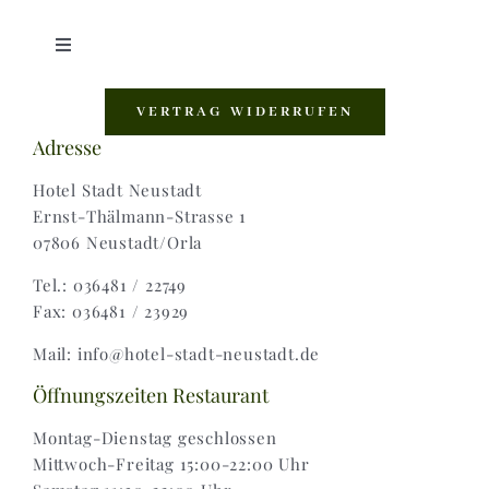
Toggle
Navigation
Shop |
VERTRAG WIDERRUFEN
Adresse
AGB |
Hotel Stadt Neustadt
Ernst-Thälmann-Strasse 1
07806 Neustadt/Orla
Zahlungsweisen |
Tel.: 036481 / 22749
Fax: 036481 / 23929
Widerruf |
Mail: info@hotel-stadt-neustadt.de
Versand & Lieferung
Öffnungszeiten Restaurant
Montag-Dienstag geschlossen
Mittwoch-Freitag 15:00-22:00 Uhr