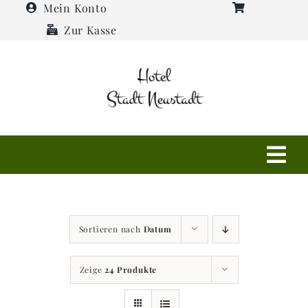
Zum
Mein Konto
Inhalt
Zur Kasse
springen
Tog
Navi
Shop
Sortieren nach
Datum
Hotel
Zeige
24 Produkte
Restaurant