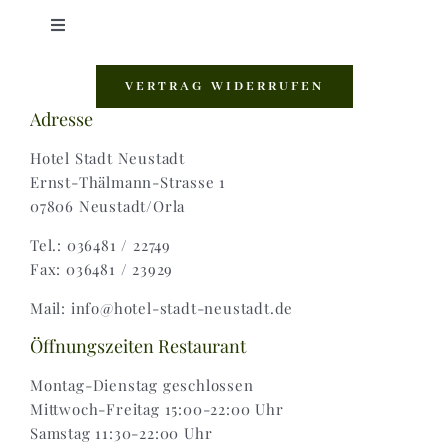
Toggle
Navigation
Shop |
VERTRAG WIDERRUFEN
Adresse
AGB |
Hotel Stadt Neustadt
Ernst-Thälmann-Strasse 1
07806 Neustadt/Orla
Zahlungsweisen |
Tel.: 036481 / 22749
Fax: 036481 / 23929
Widerruf |
Mail: info@hotel-stadt-neustadt.de
Versand & Lieferung
Öffnungszeiten Restaurant
Montag-Dienstag geschlossen
Mittwoch-Freitag 15:00-22:00 Uhr
Samstag 11:30-22:00 Uhr