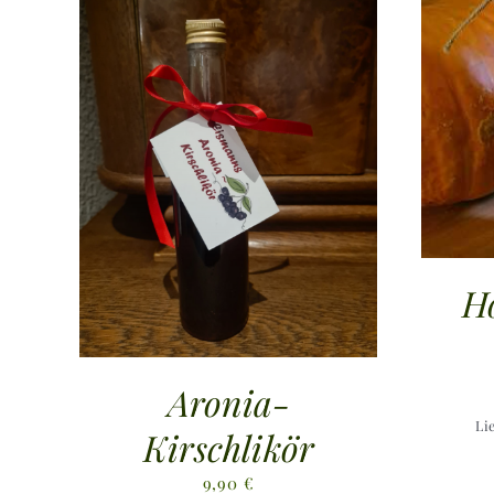
H
Aronia-
Li
Kirschlikör
9,90
€