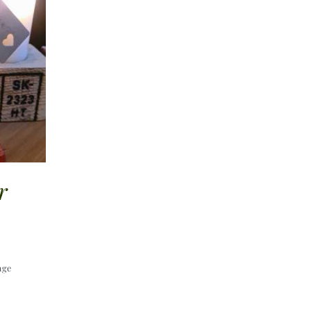
r
age