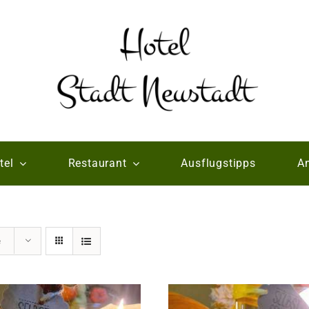
tel
Restaurant
Ausflugstipps
An
e