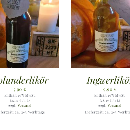
olunderlikör
Ingwerlikö
7,90
€
9,90
€
Enthält 19% MwSt.
Enthält 19% MwSt.
(
22,57
€
/ 1 L)
(
28,29
€
/ 1 L)
zzgl.
Versand
zzgl.
Versand
eferzeit: ca. 2-3 Werktage
Lieferzeit: ca. 2-3 Werkt