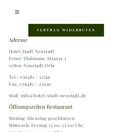
Toggle
Navigation
Shop |
VERTRAG WIDERRUFEN
Adresse
AGB |
Hotel Stadt Neustadt
Ernst-Thälmann-Strasse 1
07806 Neustadt/Orla
Zahlungsweisen |
Tel.: 036481 / 22749
Fax: 036481 / 23929
Widerruf |
Mail: info@hotel-stadt-neustadt.de
Versand & Lieferung
Öffnungszeiten Restaurant
Montag-Dienstag geschlossen
Mittwoch-Freitag 15:00-22:00 Uhr