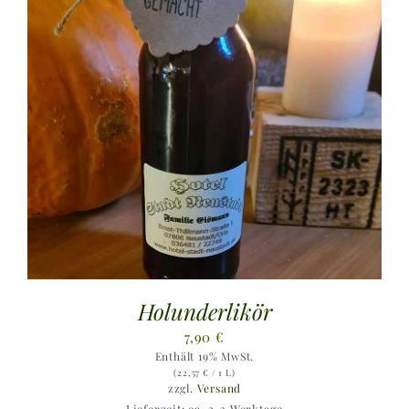
Holunderlikör
7,90
€
Enthält 19% MwSt.
(
22,57
€
/ 1 L)
zzgl.
Versand
Lieferzeit: ca. 2-3 Werktage