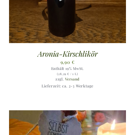
Aronia-Kirschlikör
9,90
€
Enthält 19% MwSt.
(
28,29
€
/ 1 L)
zzgl.
Versand
Lieferzeit: ca. 2-3 Werktage