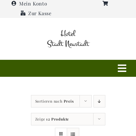
Zum
Mein Konto
Inhalt
Zur Kasse
springen
Tog
Navi
Shop
Sortieren nach
Preis
Hotel
Zeige
12 Produkte
Restaurant