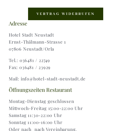
Navigation
Shop |
VERTRAG WIDERRUFEN
Adresse
AGB |
Hotel Stadt Neustadt
Ernst-Thälmann-Strasse 1
07806 Neustadt/Orla
Zahlungsweisen |
Tel.: 036481 / 22749
Fax: 036481 / 23929
Widerruf |
Mail: info@hotel-stadt-neustadt.de
Versand & Lieferung
Öffnungszeiten Restaurant
Montag-Dienstag geschlossen
Mittwoch-Freitag 15:00-22:00 Uhr
Samstag 11:30-22:00 Uhr
Sonntag 11:00-16:00 Uhr
Oder nach nach Vereinbarung.