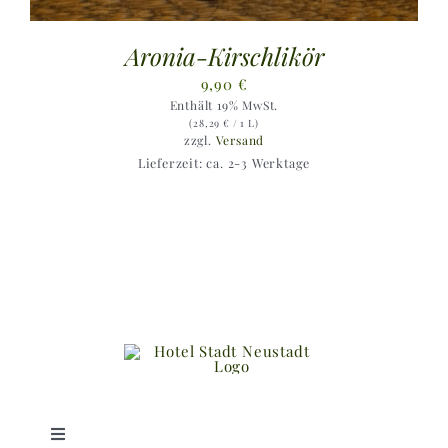
Aronia-Kirschlikör
9,90
€
Enthält 19% MwSt.
(
28,29
€
/ 1 L)
zzgl.
Versand
Lieferzeit: ca. 2-3 Werktage
Toggle