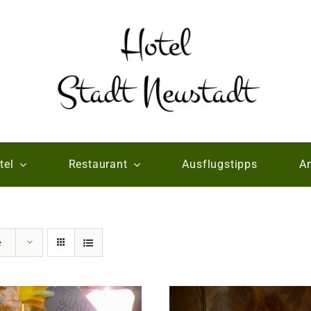
tel
Restaurant
Ausflugstipps
An
e