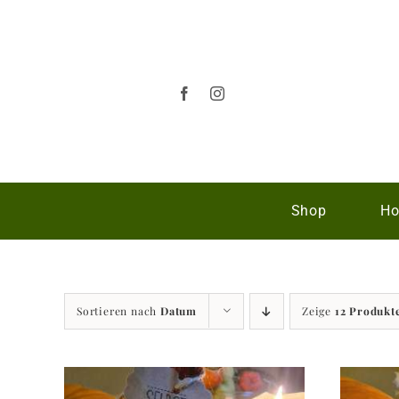
Zum
Inhalt
springen
Shop
Ho
Sortieren nach
Datum
Zeige
12 Produkt