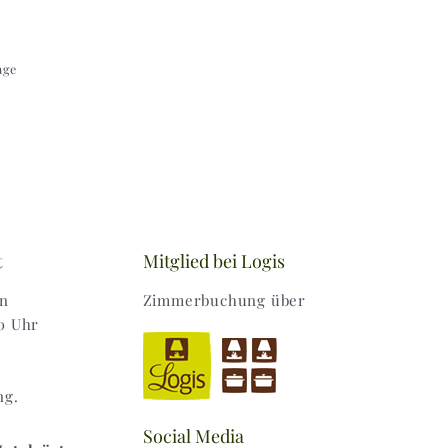
age
t
Mitglied bei Logis
en
Zimmerbuchung über
0 Uhr
ng.
Social Media