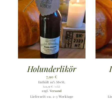
Holunderlikör
7,90
€
Enthält 19% MwSt.
(
22,57
€
/ 1 L)
zzgl.
Versand
Lieferzeit: ca. 2-3 Werktage
Li