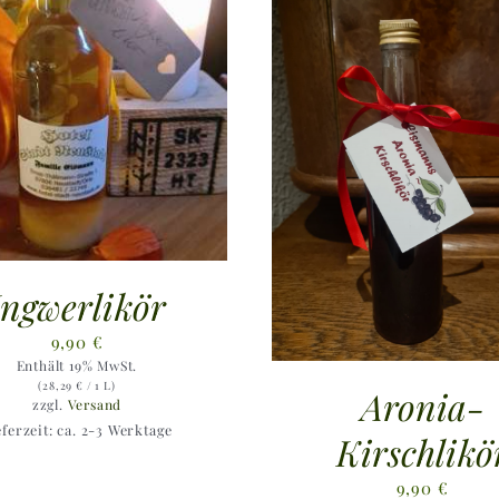
Ingwerlikör
9,90
€
Enthält 19% MwSt.
(
28,29
€
/ 1 L)
Aronia-
zzgl.
Versand
eferzeit: ca. 2-3 Werktage
Kirschlikö
9,90
€