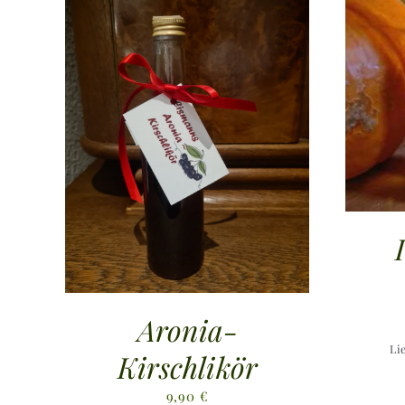
Aronia-
Li
Kirschlikör
9,90
€