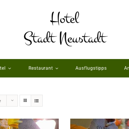
tel
Restaurant
Ausflugstipps
An
e