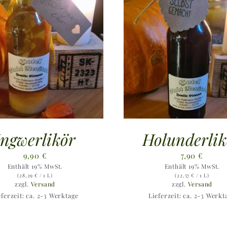
Ingwerlikör
Holunderlik
9,90
€
7,90
€
Enthält 19% MwSt.
Enthält 19% MwSt.
(
28,29
€
/ 1 L)
(
22,57
€
/ 1 L)
zzgl.
Versand
zzgl.
Versand
eferzeit: ca. 2-3 Werktage
Lieferzeit: ca. 2-3 Werkt