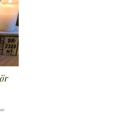
ör
age