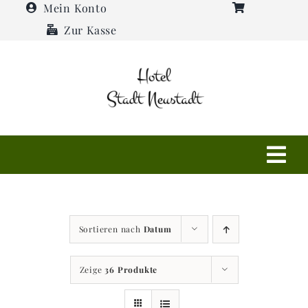
Zum
Mein Konto
Inhalt
Zur Kasse
springen
Tog
Navi
Shop
Sortieren nach
Datum
Hotel
Zeige
36 Produkte
Restaurant