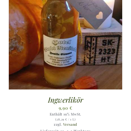
Ingwerlikör
9,90
€
Enthält 19% MwSt.
(
28,29
€
/ 1 L)
zzgl.
Versand
Lieferzeit: ca. 2-3 Werktage