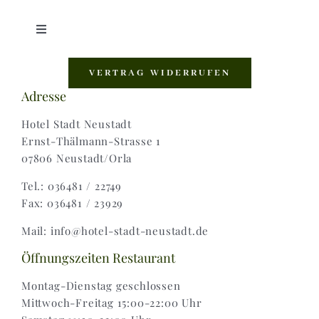
Toggle
Navigation
Shop |
VERTRAG WIDERRUFEN
Adresse
AGB |
Hotel Stadt Neustadt
Ernst-Thälmann-Strasse 1
07806 Neustadt/Orla
Zahlungsweisen |
Tel.: 036481 / 22749
Fax: 036481 / 23929
Widerruf |
Mail: info@hotel-stadt-neustadt.de
Versand & Lieferung
Öffnungszeiten Restaurant
Montag-Dienstag geschlossen
Mittwoch-Freitag 15:00-22:00 Uhr