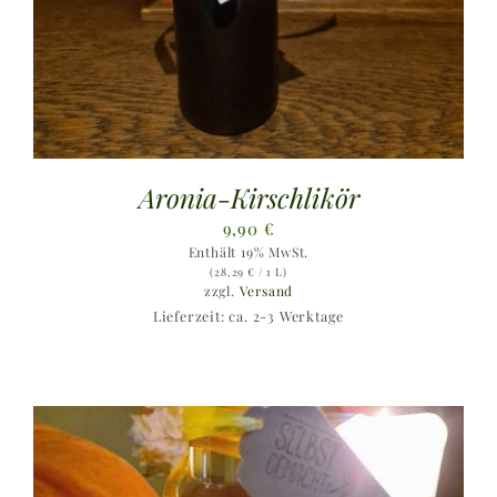
Aronia-Kirschlikör
9,90
€
Enthält 19% MwSt.
(
28,29
€
/ 1 L)
zzgl.
Versand
Lieferzeit: ca. 2-3 Werktage