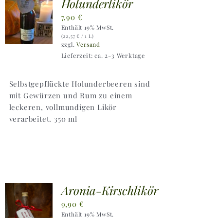
Holunderlikör
7,90
€
Enthält 19% MwSt.
(
22,57
€
/ 1 L)
zzgl.
Versand
Lieferzeit: ca. 2-3 Werktage
Selbstgepflückte Holunderbeeren sind
mit Gewürzen und Rum zu einem
leckeren, vollmundigen Likör
verarbeitet. 350 ml
Aronia-Kirschlikör
9,90
€
Enthält 19% MwSt.