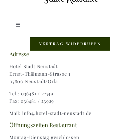
Toggle
Navigation
Shop |
VERTRAG WIDERRUFEN
Adresse
AGB |
Hotel Stadt Neustadt
Ernst-Thälmann-Strasse 1
07806 Neustadt/Orla
Zahlungsweisen |
Tel.: 036481 / 22749
Fax: 036481 / 23929
Widerruf |
Mail: info@hotel-stadt-neustadt.de
Versand & Lieferung
Öffnungszeiten Restaurant
Montag-Dienstag geschlossen