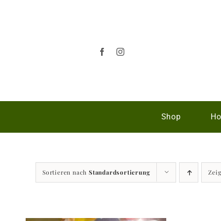
Zum
Inhalt
springen
Shop
Ho
Sortieren nach
Standardsortierung
Zei