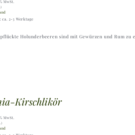
9% MwSt.
L)
and
t: ca. 2-3 Werktage
epflückte Holunderbeeren sind mit Gewürzen und Rum zu ei
ia-Kirschlikör
9% MwSt.
L)
and
t: ca. 2-3 Werktage