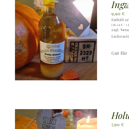
Ingw
9,90
€
Enthält 1
(
28,29
€
/ 1 
zzgl.
Vers
Lieferzei
Gut für
Holu
7,90
€