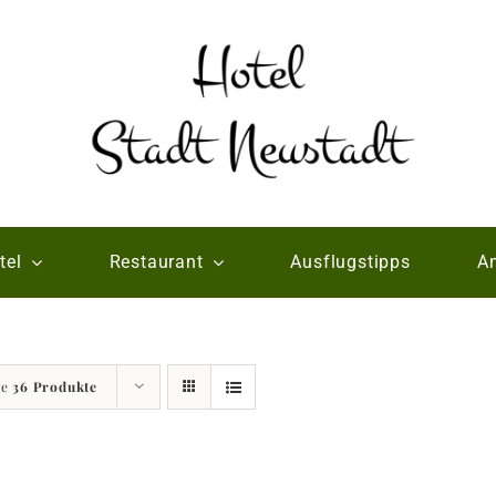
tel
Restaurant
Ausflugstipps
An
ge
36 Produkte