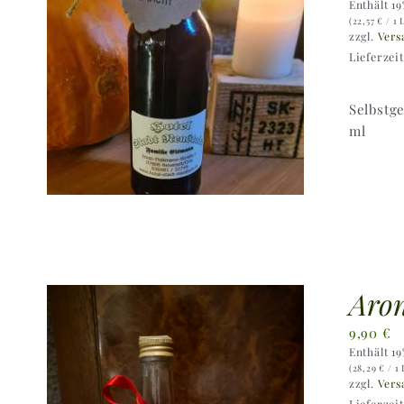
Enthält 1
(
22,57
€
/ 1 
zzgl.
Vers
Lieferzei
Selbstg
ml
Aron
9,90
€
Enthält 1
(
28,29
€
/ 1 
zzgl.
Vers
Lieferzei