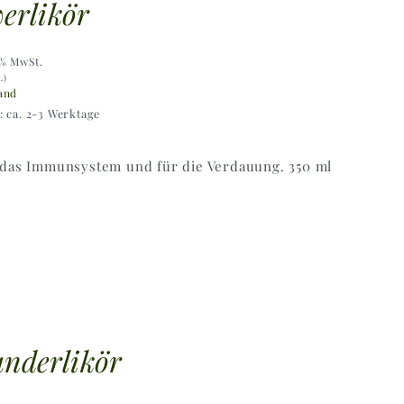
erlikör
9% MwSt.
L)
and
t: ca. 2-3 Werktage
 das Immunsystem und für die Verdauung. 350 ml
nderlikör