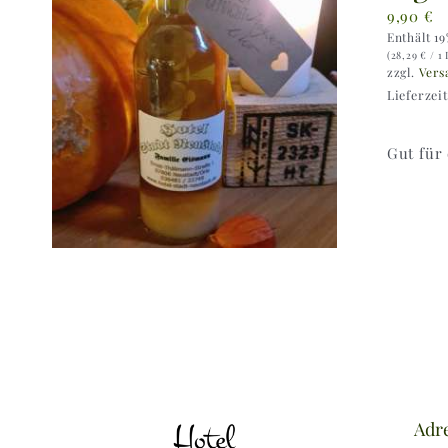
9,90
€
Enthält 1
(
28,29
€
/ 1 
zzgl.
Vers
Lieferzei
Gut für
Adr