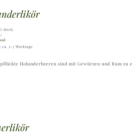
nderlikör
9% MwSt.
L)
and
t: ca. 2-3 Werktage
epflückte Holunderbeeren sind mit Gewürzen und Rum zu ei
erlikör