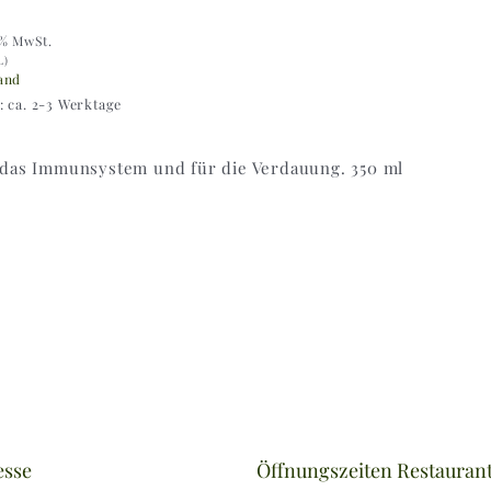
9% MwSt.
L)
and
t: ca. 2-3 Werktage
 das Immunsystem und für die Verdauung. 350 ml
esse
Öffnungszeiten Restauran