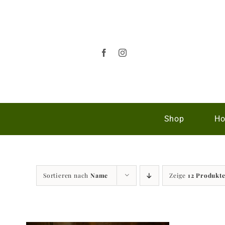
Zum
Inhalt
springen
Shop
Ho
Sortieren nach
Name
Zeige
12 Produkt