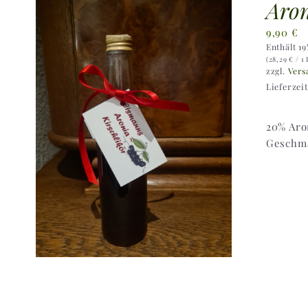
Aron
9,90
€
Enthält 1
(
28,29
€
/ 1 
zzgl.
Vers
Lieferzei
20% Aro
Geschma