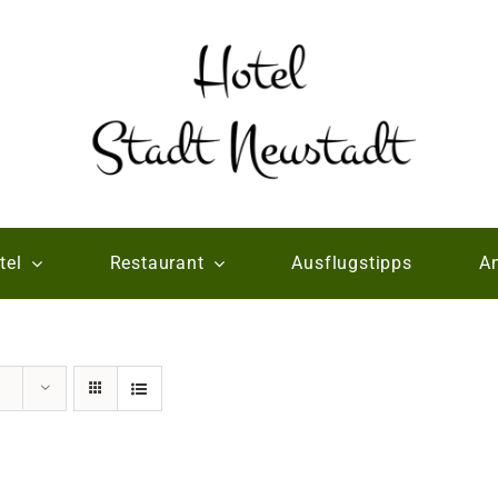
tel
Restaurant
Ausflugstipps
An
e