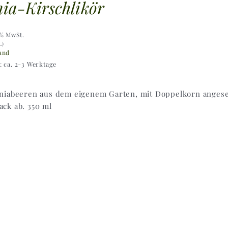
ia-Kirschlikör
9% MwSt.
L)
and
t: ca. 2-3 Werktage
niabeeren aus dem eigenem Garten, mit Doppelkorn angese
ck ab. 350 ml