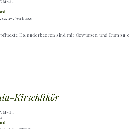
9% MwSt.
L)
and
t: ca. 2-3 Werktage
epflückte Holunderbeeren sind mit Gewürzen und Rum zu ei
ia-Kirschlikör
9% MwSt.
L)
and
t: ca. 2-3 Werktage