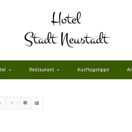
tel
Restaurant
Ausflugstipps
An
e