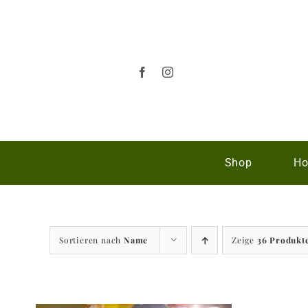
Zum
Inhalt
springen
Shop
Ho
Sortieren nach
Name
Zeige
36 Produkt