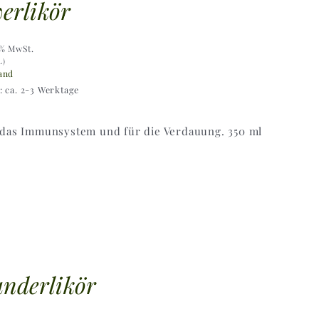
erlikör
9% MwSt.
L)
and
t: ca. 2-3 Werktage
 das Immunsystem und für die Verdauung. 350 ml
nderlikör