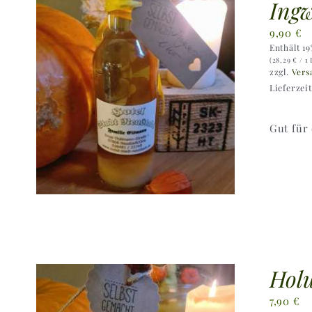
Ingw
9,90
€
Enthält 1
(
28,29
€
/ 1 
zzgl.
Vers
Lieferzei
Gut für
Holu
7,90
€