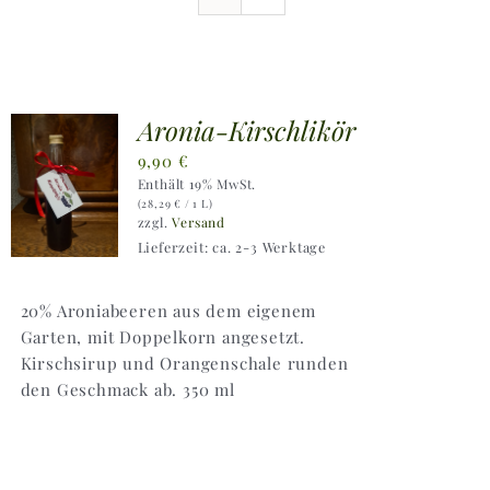
Ausflugstipps
Anfahrt + Kontakt
Aronia-Kirschlikör
9,90
€
Enthält 19% MwSt.
(
28,29
€
/ 1 L)
zzgl.
Versand
Lieferzeit: ca. 2-3 Werktage
20% Aroniabeeren aus dem eigenem
Garten, mit Doppelkorn angesetzt.
Kirschsirup und Orangenschale runden
den Geschmack ab. 350 ml