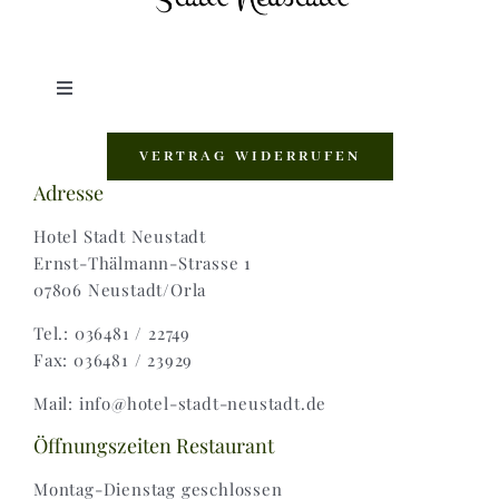
Toggle
Navigation
Shop |
VERTRAG WIDERRUFEN
Adresse
AGB |
Hotel Stadt Neustadt
Ernst-Thälmann-Strasse 1
07806 Neustadt/Orla
Zahlungsweisen |
Tel.: 036481 / 22749
Fax: 036481 / 23929
Widerruf |
Mail: info@hotel-stadt-neustadt.de
Versand & Lieferung
Öffnungszeiten Restaurant
Montag-Dienstag geschlossen