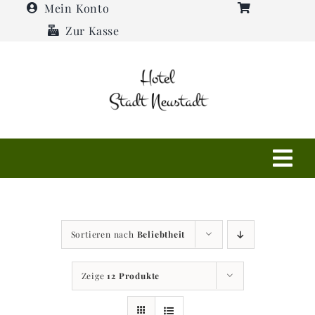
Zum
Mein Konto
Inhalt
Zur Kasse
springen
Tog
Navi
Shop
Sortieren nach
Beliebtheit
Hotel
Zeige
12 Produkte
Restaurant