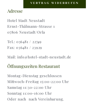
Shop |
VERTRAG WIDERRUFEN
Adresse
AGB |
Hotel Stadt Neustadt
Ernst-Thälmann-Strasse 1
07806 Neustadt/Orla
Zahlungsweisen |
Tel.: 036481 / 22749
Fax: 036481 / 23929
Widerruf |
Mail: info@hotel-stadt-neustadt.de
Versand & Lieferung
Öffnungszeiten Restaurant
Montag-Dienstag geschlossen
Mittwoch-Freitag 15:00-22:00 Uhr
Samstag 11:30-22:00 Uhr
Sonntag 11:00-16:00 Uhr
Oder nach nach Vereinbarung.