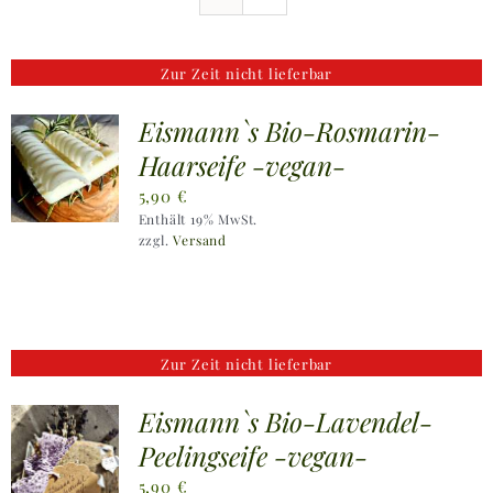
Ausflugstipps
Zur Zeit nicht lieferbar
Anfahrt + Kontakt
Eismann`s Bio-Rosmarin-
Haarseife -vegan-
5,90
€
Enthält 19% MwSt.
zzgl.
Versand
Zur Zeit nicht lieferbar
Eismann`s Bio-Lavendel-
Peelingseife -vegan-
5,90
€