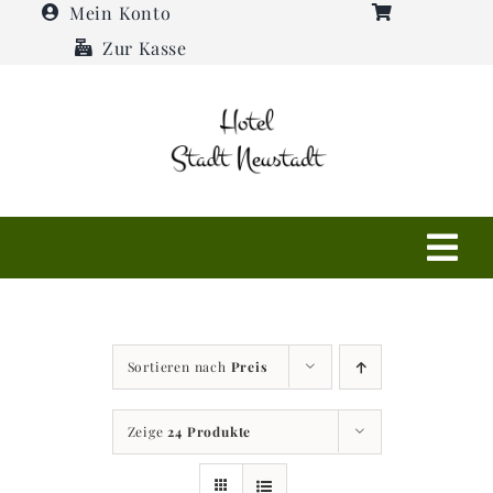
Zum
Mein Konto
Inhalt
Zur Kasse
springen
Tog
Navi
Shop
Sortieren nach
Preis
Hotel
Zeige
24 Produkte
Restaurant