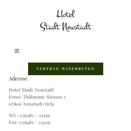
Toggle
Navigation
Shop |
VERTRAG WIDERRUFEN
Adresse
AGB |
Hotel Stadt Neustadt
Ernst-Thälmann-Strasse 1
07806 Neustadt/Orla
Zahlungsweisen |
Tel.: 036481 / 22749
Fax: 036481 / 23929
Widerruf |