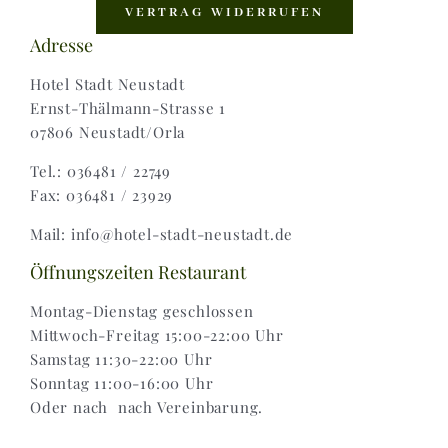
Shop |
VERTRAG WIDERRUFEN
Adresse
AGB |
Hotel Stadt Neustadt
Ernst-Thälmann-Strasse 1
07806 Neustadt/Orla
Zahlungsweisen |
Tel.: 036481 / 22749
Fax: 036481 / 23929
Widerruf |
Mail: info@hotel-stadt-neustadt.de
Versand & Lieferung
Öffnungszeiten Restaurant
Montag-Dienstag geschlossen
Mittwoch-Freitag 15:00-22:00 Uhr
Samstag 11:30-22:00 Uhr
Sonntag 11:00-16:00 Uhr
Oder nach nach Vereinbarung.