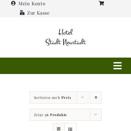
Zum
Mein Konto
Inhalt
Zur Kasse
springen
Tog
Navi
Shop
Sortieren nach
Preis
Hotel
Zeige
36 Produkte
Restaurant