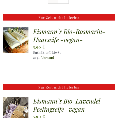
Ausflugstipps
Zur Zeit nicht lieferbar
Anfahrt + Kontakt
Eismann`s Bio-Rosmarin-
Haarseife -vegan-
5,90
€
Enthält 19% MwSt.
zzgl.
Versand
Zur Zeit nicht lieferbar
Eismann`s Bio-Lavendel-
Peelingseife -vegan-
5,90
€