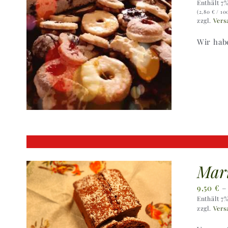
Enthält 7
(
2,80
€
/ 10
zzgl.
Vers
Wir hab
Mari
9,50
€
Enthält 7
zzgl.
Vers