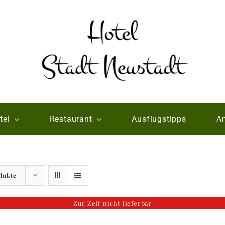
tel
Restaurant
Ausflugstipps
An
dukte
Zur Zeit nicht lieferbar