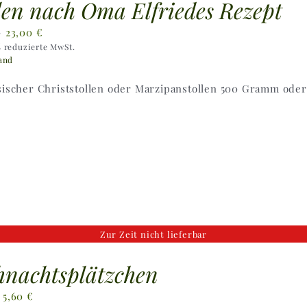
len nach Oma Elfriedes Rezept
Preisspanne:
–
23,00
€
% reduzierte MwSt.
11,50 €
and
bis
23,00 €
ssischer Christstollen oder Marzipanstollen 500 Gramm oder 
Zur Zeit nicht lieferbar
hnachtsplätzchen
Preisspanne:
–
5,60
€