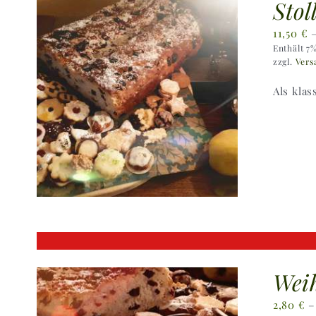
Stol
11,50
€
Enthält 7
zzgl.
Vers
Als kla
Wei
2,80
€