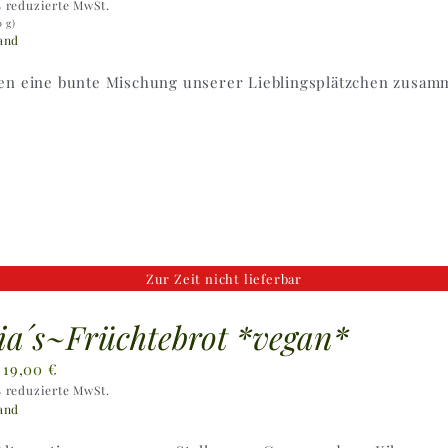
% reduzierte MwSt.
2,80 €
0 g)
bis
and
5,60 €
en eine bunte Mischung unserer Lieblingsplätzchen zusam
Zur Zeit nicht lieferbar
a´s~Früchtebrot *vegan*
Preisspanne:
–
19,00
€
% reduzierte MwSt.
9,50 €
and
bis
19,00 €