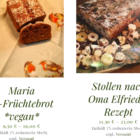
Stollen na
Maria
Oma Elfried
~Früchtebrot
Rezept
*vegan*
P
11,50
€
–
23,00
€
Preisspanne:
9,50
€
–
19,00
€
Enthält 7% reduzierte Mw
1
thält 7% reduzierte MwSt.
9,50 €
zzgl.
Versand
b
zzgl.
Versand