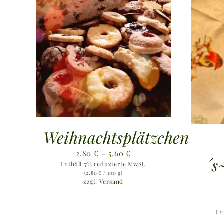
Weihnachtsplätzchen
Preisspanne:
2,80
€
–
5,60
€
´s
Enthält 7% reduzierte MwSt.
2,80 €
(
2,80
€
/ 100 g)
bis
zzgl.
Versand
5,60 €
En