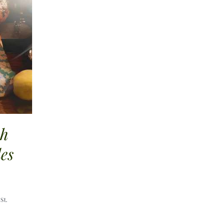
ch
es
reisspanne:
St.
1,50 €
is