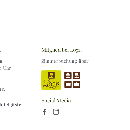
3,00 €
t
Mitglied bei Logis
en
Zimmerbuchung über
0 Uhr
ng.
Social Media
Hotelgäste