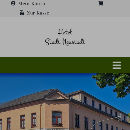
Zum
Mein Konto
Inhalt
Zur Kasse
springen
Tog
Navi
Shop
Hotel
Restaurant