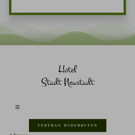
Toggle
Navigation
Shop |
VERTRAG WIDERRUFEN