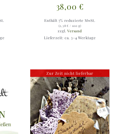
38,00
€
St.
Enthält 7% reduzierte MwSt.
(
2,38
€
/ 100 g)
zzgl.
Versand
age
Lieferzeit: ca. 3-4 Werktage
Zur Zeit nicht lieferbar