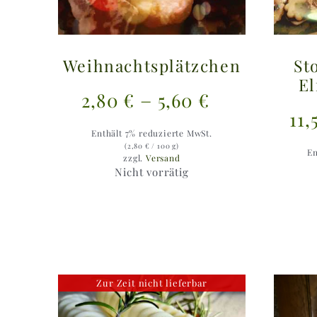
Weihnachtsplätzchen
St
El
Preisspann
–
2,80
€
5,60
€
11
2,80 €
Enthält 7% reduzierte MwSt.
bis
(
2,80
€
/ 100 g)
En
zzgl.
Versand
Nicht vorrätig
5,60 €
Zur Zeit nicht lieferbar