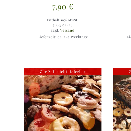
7,90
€
Enthält 19% MwSt.
(
22,57
€
/ 1 L)
zzgl.
Versand
Lieferzeit: ca. 2-3 Werktage
Li
Zur Zeit nicht lieferbar
Z