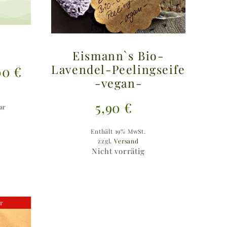
Eismann`s Bio-
Preisspanne:
Lavendel-Peelingseife
00
€
-vegan-
15,00 €
5,90
€
bis
bar
300,00 €
Enthält 19% MwSt.
zzgl.
Versand
Nicht vorrätig
ar