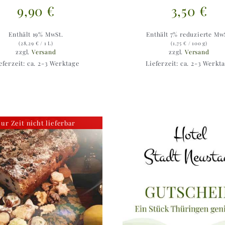
9,90
€
3,50
€
Enthält 19% MwSt.
Enthält 7% reduzierte Mw
(
28,29
€
/ 1 L)
(
1,75
€
/ 100 g)
zzgl.
Versand
zzgl.
Versand
eferzeit: ca. 2-3 Werktage
Lieferzeit: ca. 2-3 Werkt
ur Zeit nicht lieferbar