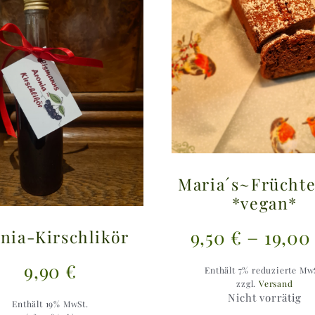
Maria´s~Früchte
*vegan*
–
9,50
€
19,0
nia-Kirschlikör
9,90
€
Enthält 7% reduzierte Mw
zzgl.
Versand
Nicht vorrätig
Enthält 19% MwSt.