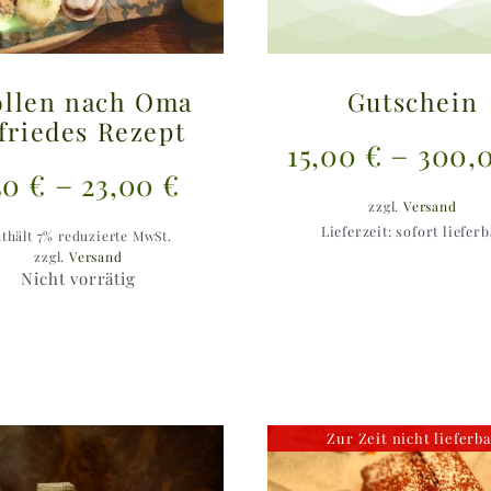
ollen nach Oma
Gutschein
friedes Rezept
e:
–
15,00
€
300,
Preisspanne:
–
,50
€
23,00
€
zzgl.
Versand
11,50 €
Lieferzeit: sofort liefer
thält 7% reduzierte MwSt.
bis
zzgl.
Versand
Nicht vorrätig
23,00 €
Zur Zeit nicht lieferb