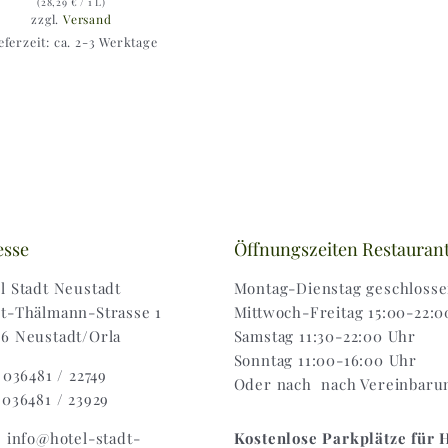
(
28,29
€
/ 1 L)
zzgl.
Versand
eferzeit: ca. 2-3 Werktage
esse
Öffnungszeiten Restauran
l Stadt Neustadt
Montag-Dienstag geschloss
t-Thälmann-Strasse 1
Mittwoch-Freitag 15:00-22:0
6 Neustadt/Orla
Samstag 11:30-22:00 Uhr
Sonntag 11:00-16:00 Uhr
: 036481 / 22749
Oder nach nach Vereinbaru
 036481 / 23929
: info@hotel-stadt-
Kostenlose Parkplätze für 