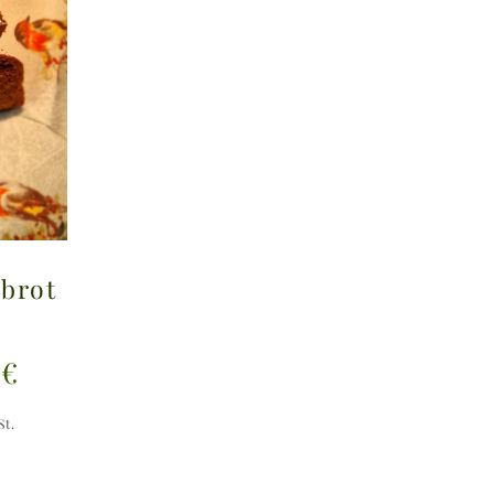
brot
Preisspanne:
0
€
9,50 €
St.
bis