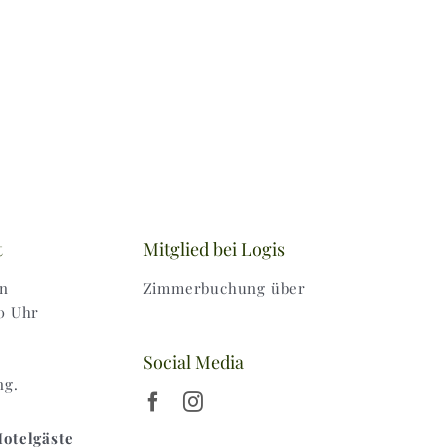
19,00 €
t
Mitglied bei Logis
en
Zimmerbuchung über
0 Uhr
Social Media
ng.
Hotelgäste