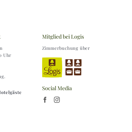
t
Mitglied bei Logis
en
Zimmerbuchung über
0 Uhr
ng.
Social Media
Hotelgäste