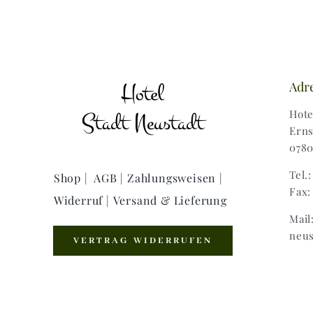
Adr
Hote
Erns
0780
Tel.
Shop |
AGB |
Zahlungsweisen |
Fax:
Widerruf |
Versand & Lieferung
Mail
neus
VERTRAG WIDERRUFEN