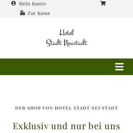
Zum
Mein Konto
Inhalt
Zur Kasse
springen
Tog
Navi
Shop
Hotel
DER SHOP VON HOTEL STADT NEUSTADT
Exklusiv und nur bei uns
Restaurant