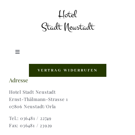
Toggle
Navigation
Shop |
VERTRAG WIDERRUFEN
Adresse
AGB |
Hotel Stadt Neustadt
Ernst-Thälmann-Strasse 1
07806 Neustadt/Orla
Zahlungsweisen |
Tel.: 036481 / 22749
Fax: 036481 / 23929
Widerruf |