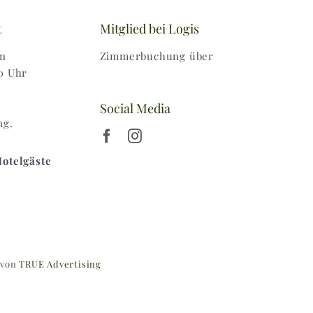
t
Mitglied bei Logis
en
Zimmerbuchung über
0 Uhr
Social Media
ng.
Hotelgäste
 von
TRUE Advertising