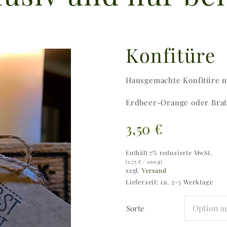
Konfitüre
Hausgemachte Konfitüre m
Erdbeer-Orange oder Bra
3,50
€
Enthält 7% reduzierte MwSt.
(
1,75
€
/ 100 g)
zzgl.
Versand
Lieferzeit: ca. 2-3 Werktage
Sorte