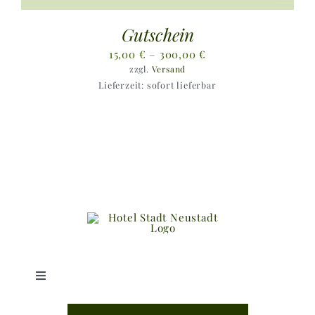
Gutschein
Preisspanne:
15,00
€
–
300,00
€
zzgl.
Versand
15,00 €
Lieferzeit: sofort lieferbar
bis
300,00 €
Toggle
Navigation
Shop |