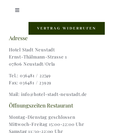
Toggle
Navigation
Shop |
VERTRAG WIDERRUFEN
Adresse
AGB |
Hotel Stadt Neustadt
Ernst-Thälmann-Strasse 1
07806 Neustadt/Orla
Zahlungsweisen |
Tel.: 036481 / 22749
Fax: 036481 / 23929
Widerruf |
Mail: info@hotel-stadt-neustadt.de
Versand & Lieferung
Öffnungszeiten Restaurant
Montag-Dienstag geschlossen
Mittwoch-Freitag 15:00-22:00 Uhr
Samstag 11:30-22:00 Uhr