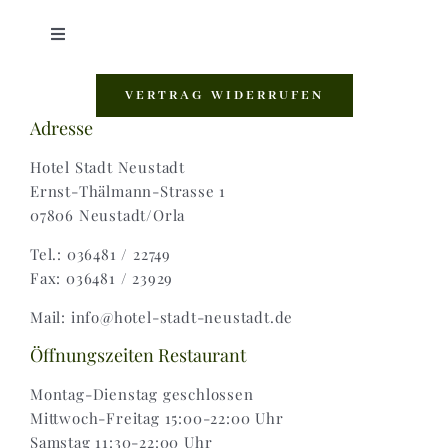
Toggle
Navigation
Shop |
VERTRAG WIDERRUFEN
Adresse
AGB |
Hotel Stadt Neustadt
Ernst-Thälmann-Strasse 1
07806 Neustadt/Orla
Zahlungsweisen |
Tel.: 036481 / 22749
Fax: 036481 / 23929
Widerruf |
Mail: info@hotel-stadt-neustadt.de
Versand & Lieferung
Öffnungszeiten Restaurant
Montag-Dienstag geschlossen
Mittwoch-Freitag 15:00-22:00 Uhr
Samstag 11:30-22:00 Uhr