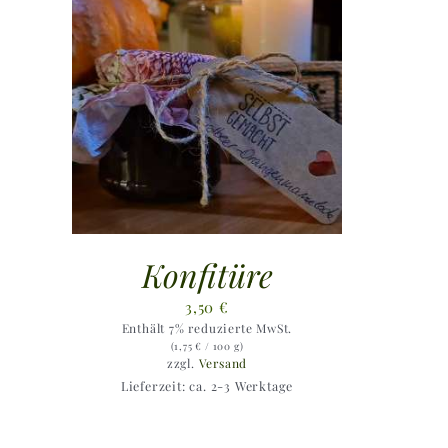
Konfitüre
3,50
€
Enthält 7% reduzierte MwSt.
(
1,75
€
/ 100 g)
zzgl.
Versand
Lieferzeit: ca. 2-3 Werktage