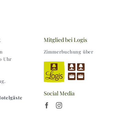
t
Mitglied bei Logis
en
Zimmerbuchung über
0 Uhr
ng.
Social Media
Hotelgäste