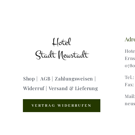
Adr
Hote
Erns
0780
Tel.
Shop |
AGB |
Zahlungsweisen |
Fax:
Widerruf |
Versand & Lieferung
Mail
neus
VERTRAG WIDERRUFEN