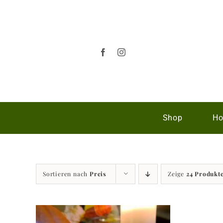
Zum
Inhalt
springen
Shop
Ho
Sortieren nach
Preis
Zeige
24 Produkt