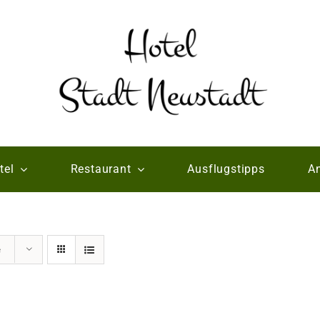
tel
Restaurant
Ausflugstipps
An
e