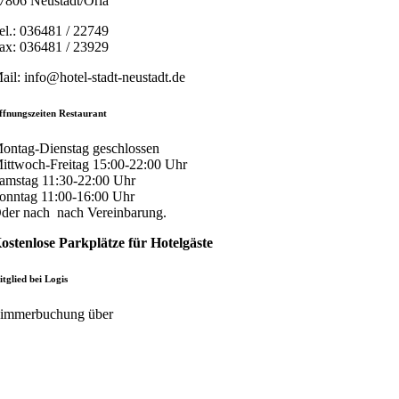
7806 Neustadt/Orla
el.: 036481 / 22749
ax: 036481 / 23929
ail: info@hotel-stadt-neustadt.de
ffnungszeiten Restaurant
ontag-Dienstag geschlossen
ittwoch-Freitag 15:00-22:00 Uhr
amstag 11:30-22:00 Uhr
onntag 11:00-16:00 Uhr
der nach nach Vereinbarung.
ostenlose Parkplätze für Hotelgäste
tglied bei Logis
immerbuchung über