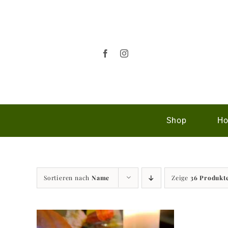
Zum
Inhalt
springen
Shop
Ho
Sortieren nach
Name
Zeige
36 Produkt