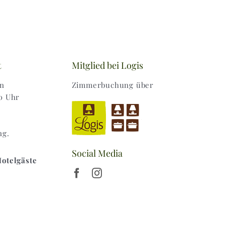
t
Mitglied bei Logis
en
Zimmerbuchung über
0 Uhr
ng.
Social Media
Hotelgäste