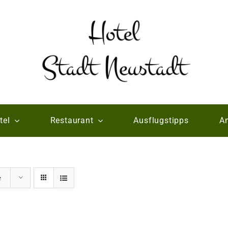
tel
Restaurant
Ausflugstipps
An
e