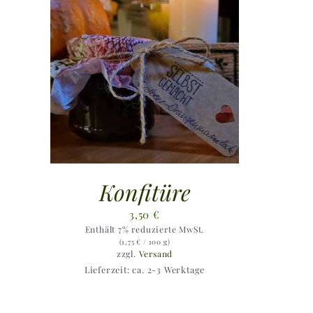
Konfitüre
3,50
€
Enthält 7% reduzierte MwSt.
(
1,75
€
/ 100 g)
zzgl.
Versand
Lieferzeit: ca. 2-3 Werktage