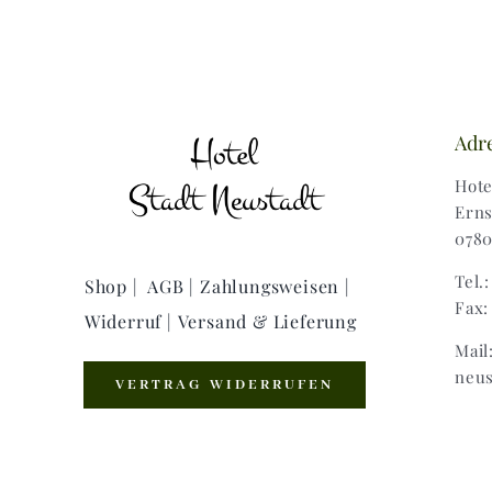
Adr
Hote
Erns
0780
Tel.
Shop |
AGB |
Zahlungsweisen |
Fax:
Widerruf |
Versand & Lieferung
Mail
neus
VERTRAG WIDERRUFEN