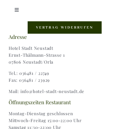
Toggle
Navigation
Shop |
VERTRAG WIDERRUFEN
Adresse
AGB |
Hotel Stadt Neustadt
Ernst-Thälmann-Strasse 1
07806 Neustadt/Orla
Zahlungsweisen |
Tel.: 036481 / 22749
Fax: 036481 / 23929
Widerruf |
Mail: info@hotel-stadt-neustadt.de
Versand & Lieferung
Öffnungszeiten Restaurant
Montag-Dienstag geschlossen
Mittwoch-Freitag 15:00-22:00 Uhr
Samstag 11:30-22:00 Uhr