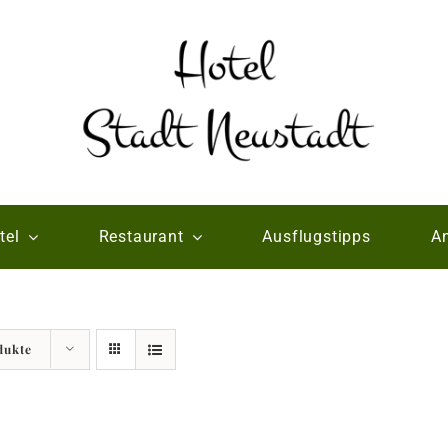
tel
Restaurant
Ausflugstipps
An
dukte