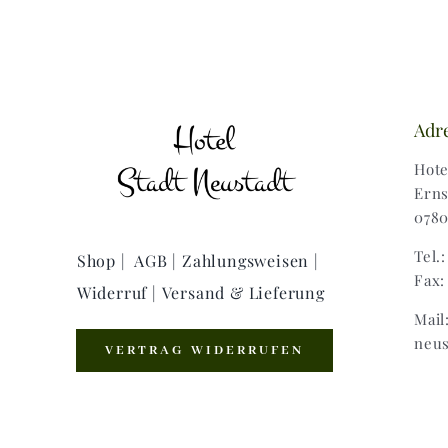
Adr
Hote
Erns
0780
Tel.
Shop |
AGB |
Zahlungsweisen |
Fax:
Widerruf |
Versand & Lieferung
Mail
neus
VERTRAG WIDERRUFEN