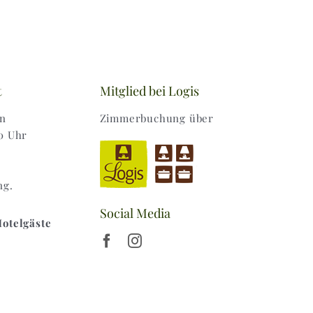
t
Mitglied bei Logis
en
Zimmerbuchung über
0 Uhr
ng.
Social Media
Hotelgäste