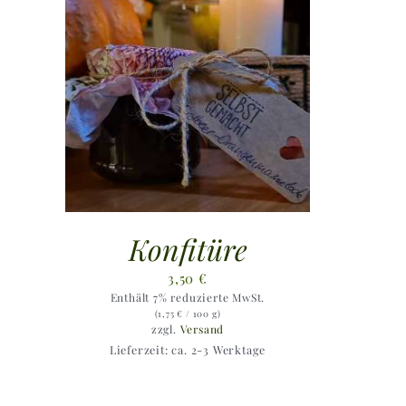
Konfitüre
3,50
€
Enthält 7% reduzierte MwSt.
(
1,75
€
/ 100 g)
zzgl.
Versand
Lieferzeit: ca. 2-3 Werktage