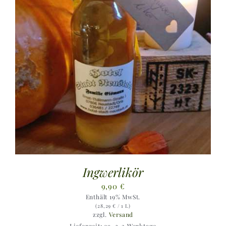
Ingwerlikör
9,90
€
Enthält 19% MwSt.
(
28,29
€
/ 1 L)
zzgl.
Versand
Lieferzeit: ca. 2-3 Werktage