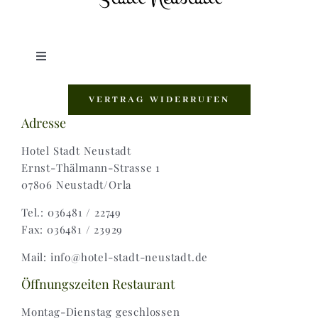
Toggle
Navigation
Shop |
VERTRAG WIDERRUFEN
Adresse
AGB |
Hotel Stadt Neustadt
Ernst-Thälmann-Strasse 1
07806 Neustadt/Orla
Zahlungsweisen |
Tel.: 036481 / 22749
Fax: 036481 / 23929
Widerruf |
Mail: info@hotel-stadt-neustadt.de
Versand & Lieferung
Öffnungszeiten Restaurant
Montag-Dienstag geschlossen