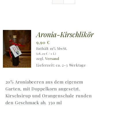
Ausflugstipps
Anfahrt + Kontakt
Aronia-Kirschlikör
9,90
€
Enthält 19% MwSt.
(
28,29
€
/ 1 L)
zzgl.
Versand
Lieferzeit: ca. 2-3 Werktage
20% Aroniabeeren aus dem eigenem
Garten, mit Doppelkorn angesetzt.
Kirschsirup und Orangenschale runden
den Geschmack ab. 350 ml